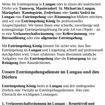
Wenn Sie Entrümpelung in
Lungau
oder in einem der malerischen
Dörfer wie
Tamsweg
,
Mauterndorf
,
St. Michael im Lungau
,
Mariapfarr
,
Ramingstein
,
Zederhaus
oder
Sankt Andrä im
Lungau
eine
Entrümpelung
oder
Räumung
durchführen möchten,
sind wir von
Entrümpelung König
Ihr professioneller
Ansprechpartner. Wir bieten Ihnen eine schnelle, zuverlässige und
kostengünstige Entrümpelungslösung für jede Art von Objekt – sei
es eine
Verlassenschaftsräumung
, eine
Kellerräumung
, eine
Büroauflösung
oder eine
allgemeine Entrümpelung
.
Mit
Entrümpelung König
können Sie sicher sein, dass Ihre
Entrümpelung im
Lungau
und Umgebung schnell und professionell
durchgeführt wird. Unser erfahrenes Team übernimmt sämtliche
Aufgaben von der
Entrümpelung
über die
Entsorgung
bis zur
Reinigung
Ihrer Räumlichkeiten.
Unsere Entrümpelungsdienste im Lungau und den
Dörfern
Entrümpelung König
bietet in
Lungau
und den umliegenden
Dörfern eine Vielzahl an Entrümpelungsdiensten. Hier eine
Übersicht der wichtigsten Leistungen:
1.
Verlassenschaftsräumung im Lungau
– Respektvoll und