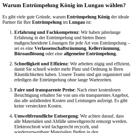
Warum Entrümpelung König im Lungau wählen?
Es gibt viele gute Gründe, warum
Entrümpelung König
der ideale
Partner für Ihre
Entrümpelung
im
Lungau
ist:
Erfahrung und Fachkompetenz
: Wir haben jahrelange
Erfahrung in der Entrümpelung und bieten Ihnen
maßgeschneiderte Lösungen für jede Art von Entrümpelung –
sei es eine
Verlassenschaftsräumung
,
Kellerräumung
,
Büroauflösung
oder eine
allgemeine Entrümpelung
.
Schnelligkeit und Effizienz
: Wir arbeiten zügig und effizient,
damit Sie schnell wieder mehr Platz und Ordnung in Ihren
Räumlichkeiten haben. Unsere Teams sind gut organisiert und
erledigen die Entrümpelung ohne lange Wartezeiten.
Faire und transparente Preise
: Nach einer kostenlosen
Besichtigung erhalten Sie von uns ein transparentes Angebot,
das alle anfallenden Kosten und Leistungen aufzeigt. Es gibt
keine versteckten Kosten.
Umweltfreundliche Entsorgung
: Wir achten darauf, dass
alle Materialien und Abfälle umweltgerecht entsorgt werden.
Elektroschrott wird fachgerecht recycelt, und
wiederverwertbare Materialien fließen in den