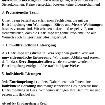
unverbindliches Angebot
und wissen genau, welche Kosten auf
Sie zukommen. Keine versteckten Kosten, keine Überraschungen!
3.
Professionelles Team
Unser Team besteht aus erfahrenen Fachleuten, die mit der
Entrümpelung von Wohnungen
,
Büros
und
Messie-Wohnungen
bestens vertraut sind. Wir arbeiten diskret und respektvoll, um
sicherzustellen, dass die
Entrümpelung
ohne Probleme und auf
Wunsch auch mit
geringer Störung
erfolgt.
4.
Umweltfreundliche Entsorgung
Als
Entrümpelungsfirma in Graz
legen wir großen Wert auf
umweltfreundliche Entsorgung
. Wir trennen Abfälle und sorgen
dafür, dass
Recyclingmaterialien
wiederverwertet werden. Ihre
Entrümpelung
erfolgt auf die
nachhaltigste Weise
.
5.
Individuelle Lösungen
Jede
Entrümpelung
ist anders. Daher bieten wir Ihnen eine
individuelle Beratung
und maßgeschneiderte Lösungen für Ihre
Entrümpelung
in Graz. Wir berücksichtigen Ihre Bedürfnisse und
passen uns flexibel an.
Ablauf der Entrümpelung in Graz: