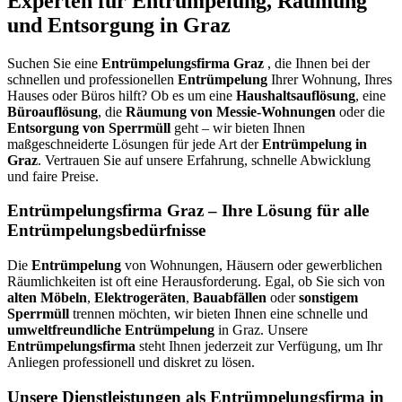
Experten für Entrümpelung, Räumung
und Entsorgung in Graz
Suchen Sie eine
Entrümpelungsfirma Graz
, die Ihnen bei der
schnellen und professionellen
Entrümpelung
Ihrer Wohnung, Ihres
Hauses oder Büros hilft? Ob es um eine
Haushaltsauflösung
, eine
Büroauflösung
, die
Räumung von Messie-Wohnungen
oder die
Entsorgung von Sperrmüll
geht – wir bieten Ihnen
maßgeschneiderte Lösungen für jede Art der
Entrümpelung in
Graz
. Vertrauen Sie auf unsere Erfahrung, schnelle Abwicklung
und faire Preise.
Entrümpelungsfirma Graz – Ihre Lösung für alle
Entrümpelungsbedürfnisse
Die
Entrümpelung
von Wohnungen, Häusern oder gewerblichen
Räumlichkeiten ist oft eine Herausforderung. Egal, ob Sie sich von
alten Möbeln
,
Elektrogeräten
,
Bauabfällen
oder
sonstigem
Sperrmüll
trennen möchten, wir bieten Ihnen eine schnelle und
umweltfreundliche Entrümpelung
in Graz. Unsere
Entrümpelungsfirma
steht Ihnen jederzeit zur Verfügung, um Ihr
Anliegen professionell und diskret zu lösen.
Unsere Dienstleistungen als Entrümpelungsfirma in