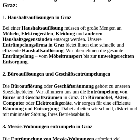
Graz:
1.
Haushaltsauflösungen in Graz
Bei einer
Haushaltsauflösung
müssen oft große Mengen an
Möbeln
,
Elektrogeräten
,
Kleidung
und
anderen
Haushaltsgegenständen
entsorgt werden. Unsere
Entrümpelungsfirma in Graz
bietet Ihnen eine schnelle und
effiziente
Haushaltsauflösung
. Wir übernehmen die gesamte
Entrümpelung
– vom
Möbeltransport
bis zur
umweltgerechten
Entsorgung
.
2.
Büroauflösungen und Geschäftsentrümpelungen
Die
Büroauflösung
oder
Geschäftsräumung
gehört zu unseren
Spezialgebieten. Wir kümmern uns um die
Entrümpelung von
Büros
und
Geschäftsräumen
in Graz. Ob
Büromöbel
,
Akten
,
Computer
oder
Elektronikgeräte
, wir sorgen für eine effiziente
Räumung
und
Entsorgung
. Dabei arbeiten wir schnell, diskret und
mit minimaler Störung Ihres Betriebsablaufs.
3.
Messie-Wohnungen entrümpeln in Graz
Die
Entrümpelung von Messie-Wohnungen
erfordert viel