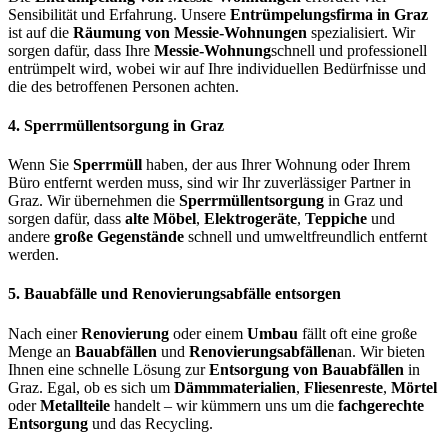
Sensibilität und Erfahrung. Unsere
Entrümpelungsfirma in Graz
ist auf die
Räumung von Messie-Wohnungen
spezialisiert. Wir
sorgen dafür, dass Ihre
Messie-Wohnung
schnell und professionell
entrümpelt wird, wobei wir auf Ihre individuellen Bedürfnisse und
die des betroffenen Personen achten.
4.
Sperrmüllentsorgung in Graz
Wenn Sie
Sperrmüll
haben, der aus Ihrer Wohnung oder Ihrem
Büro entfernt werden muss, sind wir Ihr zuverlässiger Partner in
Graz. Wir übernehmen die
Sperrmüllentsorgung
in Graz und
sorgen dafür, dass
alte Möbel
,
Elektrogeräte
,
Teppiche
und
andere
große Gegenstände
schnell und umweltfreundlich entfernt
werden.
5.
Bauabfälle und Renovierungsabfälle entsorgen
Nach einer
Renovierung
oder einem
Umbau
fällt oft eine große
Menge an
Bauabfällen
und
Renovierungsabfällen
an. Wir bieten
Ihnen eine schnelle Lösung zur
Entsorgung von Bauabfällen
in
Graz. Egal, ob es sich um
Dämmmaterialien
,
Fliesenreste
,
Mörtel
oder
Metallteile
handelt – wir kümmern uns um die
fachgerechte
Entsorgung
und das Recycling.