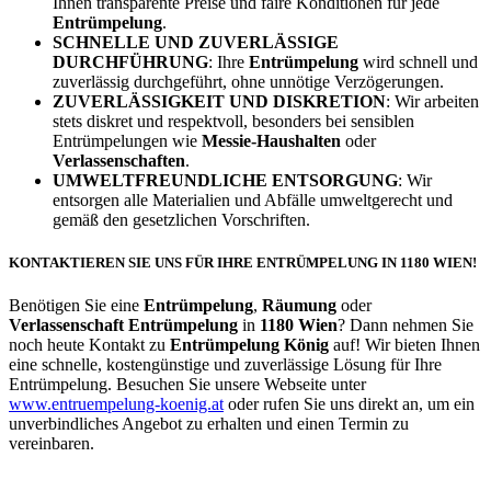
Ihnen transparente Preise und faire Konditionen für jede
Entrümpelung
.
SCHNELLE UND ZUVERLÄSSIGE
DURCHFÜHRUNG
: Ihre
Entrümpelung
wird schnell und
zuverlässig durchgeführt, ohne unnötige Verzögerungen.
ZUVERLÄSSIGKEIT UND DISKRETION
: Wir arbeiten
stets diskret und respektvoll, besonders bei sensiblen
Entrümpelungen wie
Messie-Haushalten
oder
Verlassenschaften
.
UMWELTFREUNDLICHE ENTSORGUNG
: Wir
entsorgen alle Materialien und Abfälle umweltgerecht und
gemäß den gesetzlichen Vorschriften.
KONTAKTIEREN SIE UNS FÜR IHRE ENTRÜMPELUNG IN 1180 WIEN!
Benötigen Sie eine
Entrümpelung
,
Räumung
oder
Verlassenschaft Entrümpelung
in
1180 Wien
? Dann nehmen Sie
noch heute Kontakt zu
Entrümpelung König
auf! Wir bieten Ihnen
eine schnelle, kostengünstige und zuverlässige Lösung für Ihre
Entrümpelung. Besuchen Sie unsere Webseite unter
www.entruempelung-koenig.at
oder rufen Sie uns direkt an, um ein
unverbindliches Angebot zu erhalten und einen Termin zu
vereinbaren.